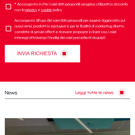
* Acconsento a che i miei dati personali vengano utilizzati in accordo
con la
privacy
e
cookie
policy
Acconsento all'uso dei miei dati personali per essere aggiornato sui
nuovi arrivi, prodotti in esclusiva e per le finalità di marketing diretto
correlate ai servizi offerti e ricevere proposte in linea con i miei
interessi attraverso l'analisi dei miei precedenti acquisti
INVIA RICHIESTA
News
Leggi tutte le news