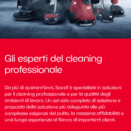
Monospazzole
Impianti fissi
Usate
Panoramica
Per olio e trucioli
Pulizia pannelli solari
Autonome
Detergenti
Certificati ATEX
Vasche lavapezzi
Usate
Attrezzature
Elettroventilatori
Innovazione tecnologica
Lavatappezzeria
Sacchi
Usati
Consulenza tecnica
Generatori di vapore
Industriale
Panni e spugne
Pronto intervento
Gli esperti del cleaning
Battitappeto
Imprese di pulizia
Ecolabel
Noleggio macchine
professionale
Nebulizzatori
Retail
Dispositivi di protezione individuale
Soluzioni finanziarie
Chi siamo
Purificatori d'aria
Logistica
Dispenser
Da più di quarant’anni, Socaf è specialista in soluzioni
Usato garantito
Aziende
Ho.Re.Ca.
per il cleaning professionale e per la qualità degli
Carta
Supervalutazione dell'usato
ambienti di lavoro. Un servizio completo di selezione e
proposta della soluzione più adeguata alle più
Shop
complesse esigenze del pulito, la massima affidabilità e
una lunga esperienza al fianco di importanti clienti.