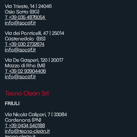
Via Trieste, 14 | 24046
Osio Sotto (BG)
T +39 035 4876054
info@socaf.it
Via dei Ponticelli,
47
| 25014
Castenedolo
(BS)
T +39 030 2732674
info@socaf.it
Via De Gasperi, 120 | 20017
Mazzo di Rho (MI)
T +39 02 93904406
info@socaf.it
Tecno Clean Srl
FRIULI
Via Nicola Calipari, 7 | 33084
Cordenons (PN)
T +39 0434 540188
info@tecno-clean.it
tecno-clean.it