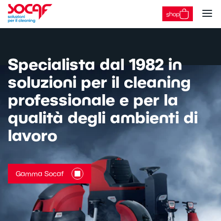
shop
Specialista dal 1982 in
Panoramica
soluzioni per il cleaning
Lavapavimenti
professionale e per la
Panoramica
Spazzatrici
qualità degli ambienti di
Piccole
Panoramica
lavoro
Uomo a terra
Uomo a terra
Panoramica
Uomo a bordo
Uomo a bordo
Ad acqua fredda
Combinate
Gamma Socaf
Panoramica
Autonome
Ad acqua calda
Autonome
Professionali
Stradali
Panoramica
Alte prestazioni
i-mop
Industriali
Usate