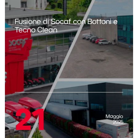
Fusione di Socaf con Bottoni e
Tecno Clean
21
Maggio
2025