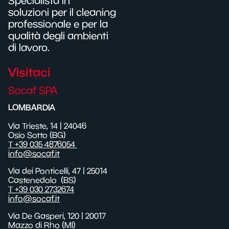
Specialista in
soluzioni per il cleaning
professionale e per la
qualità degli ambienti
di lavoro.
Visitaci
Socaf SPA
LOMBARDIA
Via Trieste, 14 | 24046
Osio Sotto (BG)
T +39 035 4876054
info@socaf.it
Via dei Ponticelli,
47
| 25014
Castenedolo
(BS)
T +39 030 2732674
info@socaf.it
Via De Gasperi, 120 | 20017
Mazzo di Rho (MI)