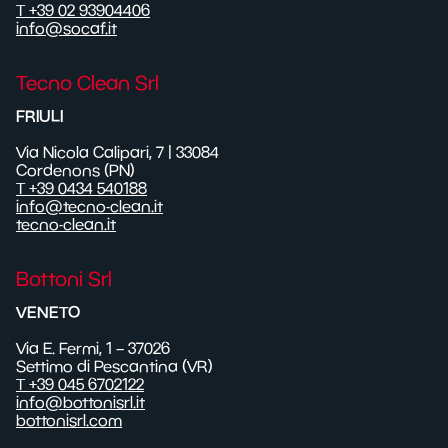
T +39 02 93904406
info@socaf.it
Tecno Clean Srl
FRIULI
Via Nicola Calipari, 7 | 33084
Cordenons (PN)
T +39 0434 540188
info@tecno-clean.it
tecno-clean.it
Bottoni Srl
VENETO
Via E. Fermi, 1 – 37026
Settimo di Pescantina (VR)
T +39 045 6702122
info@bottonisrl.it
bottonisrl.com