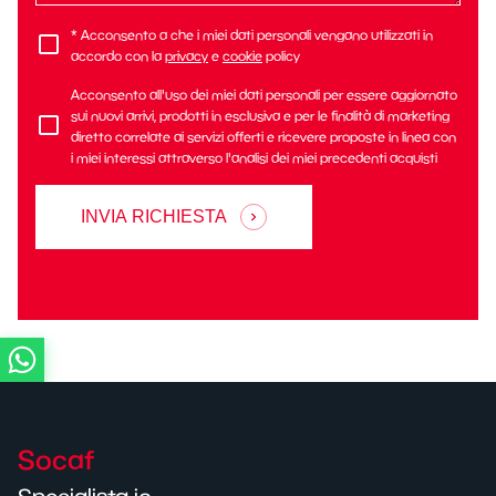
* Acconsento a che i miei dati personali vengano utilizzati in
accordo con la
privacy
e
cookie
policy
Acconsento all'uso dei miei dati personali per essere aggiornato
sui nuovi arrivi, prodotti in esclusiva e per le finalità di marketing
diretto correlate ai servizi offerti e ricevere proposte in linea con
i miei interessi attraverso l'analisi dei miei precedenti acquisti
INVIA RICHIESTA
Socaf