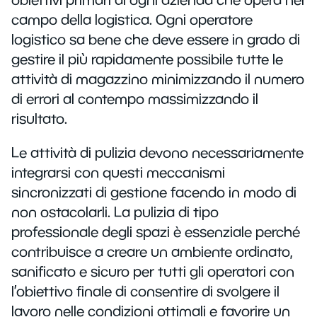
Monospazzole
Impianti fissi
Usate
Panoramica
campo della logistica. Ogni operatore
Per olio e trucioli
Pulizia pannelli solari
Autonome
logistico sa bene che deve essere in grado di
Detergenti
Certificati ATEX
gestire il più rapidamente possibile tutte le
Vasche lavapezzi
Usate
Attrezzature
Elettroventilatori
attività di magazzino minimizzando il numero
Innovazione tecnologica
Lavatappezzeria
Sacchi
di errori al contempo massimizzando il
Usati
Consulenza tecnica
Generatori di vapore
Industriale
risultato.
Panni e spugne
Pronto intervento
Battitappeto
Imprese di pulizia
Ecolabel
Le attività di pulizia devono necessariamente
Noleggio macchine
Nebulizzatori
Retail
integrarsi con questi meccanismi
Dispositivi di protezione individuale
Soluzioni finanziarie
sincronizzati di gestione facendo in modo di
Chi siamo
Purificatori d'aria
Logistica
Dispenser
non ostacolarli. La pulizia di tipo
Usato garantito
Aziende
Ho.Re.Ca.
professionale degli spazi è essenziale perché
Carta
Supervalutazione dell'usato
contribuisce a creare un ambiente ordinato,
sanificato e sicuro per tutti gli operatori con
Shop
l’obiettivo finale di consentire di svolgere il
lavoro nelle condizioni ottimali e favorire un