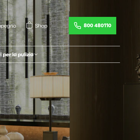
800 480110
impegno
Shop
 per la pulizia