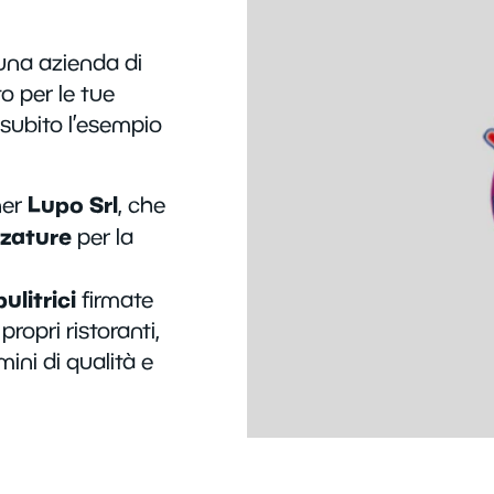
i una azienda di
o per le tue
 subito l’esempio
Lupo Srl
ner
, che
zzature
per la
ulitrici
firmate
ropri ristoranti,
mini di qualità e