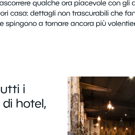
rascorrere qualche ora piacevole con gli 
 casa: dettagli non trascurabili che fanno
he spingono a tornare ancora più volentier
utti i
 di hotel,