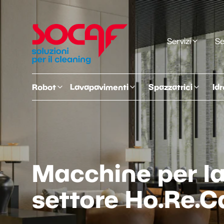
Servizi
Se
Robot
Lavapavimenti
Spazzatrici
Idr
Macchine per la 
settore Ho.Re.C