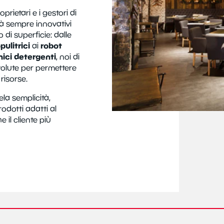
prietari e i gestori di
ità sempre innovativi
o di superficie: dalle
pulitrici
robot
ai
mici detergenti
, noi di
olute per permettere
risorse.
la semplicità,
odotti adatti al
 il cliente più