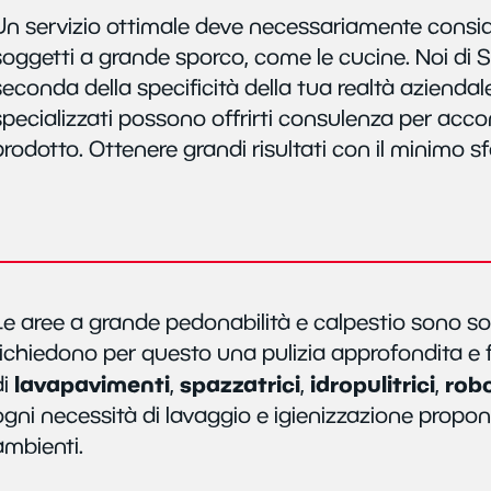
Un servizio ottimale deve necessariamente conside
soggetti a grande sporco, come le cucine. Noi di So
seconda della specificità della tua realtà aziendale 
specializzati possono offrirti consulenza per acco
prodotto. Ottenere grandi risultati con il minimo sf
Le aree a grande pedonabilità e calpestio sono so
richiedono per questo una pulizia approfondita e
lavapavimenti
spazzatrici
idropulitrici
rob
di
,
,
,
ogni necessità di lavaggio e igienizzazione propone
ambienti.