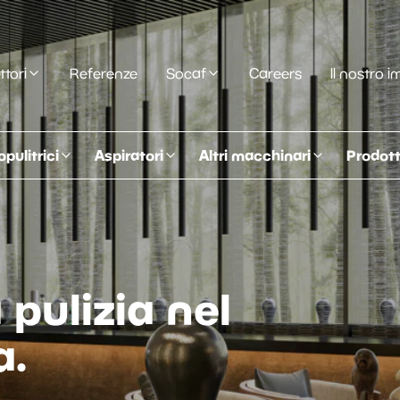
ttori
Referenze
Socaf
Careers
Il nostro 
opulitrici
Aspiratori
Altri macchinari
Prodotti
pulizia nel
a.