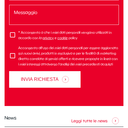
* Acconsento a che i miei dati personali vengano utilizzati in
accordo con la
privacy
e
cookie
policy
Acconsento all'uso dei miei dati personali per essere aggiornato
sui nuovi arrivi, prodotti in esclusiva e per le finalità di marketing
diretto correlate ai servizi offerti e ricevere proposte in linea con
i miei interessi attraverso l'analisi dei miei precedenti acquisti
INVIA RICHIESTA
News
Leggi tutte le news