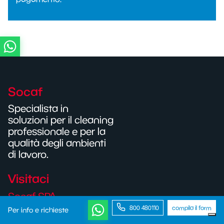
Socaf
Specialista in
soluzioni per il cleaning
professionale e per la
qualità degli ambienti
di lavoro.
Visitaci
Socaf SPA
800 480110
compila il form
Per info e richieste
LOMBARDIA