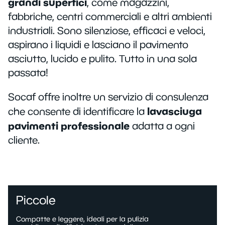
grandi superfici
, come magazzini,
Monospazzole
Impianti fissi
Usate
Panoramica
Per olio e trucioli
fabbriche, centri commerciali e altri ambienti
Pulizia pannelli solari
Autonome
industriali. Sono silenziose, efficaci e veloci,
Detergenti
Certificati ATEX
Vasche lavapezzi
Usate
aspirano i liquidi e lasciano il pavimento
Attrezzature
Elettroventilatori
Innovazione tecnologica
asciutto, lucido e pulito. Tutto in una sola
Lavatappezzeria
Sacchi
Usati
passata!
Consulenza tecnica
Generatori di vapore
Industriale
Panni e spugne
Pronto intervento
Socaf offre inoltre un servizio di consulenza
Battitappeto
Imprese di pulizia
Ecolabel
lavasciuga
che consente di identificare la
Noleggio macchine
Nebulizzatori
Retail
pavimenti professionale
adatta a ogni
Dispositivi di protezione individuale
Soluzioni finanziarie
Chi siamo
Purificatori d'aria
cliente.
Logistica
Dispenser
Usato garantito
Aziende
Ho.Re.Ca.
Carta
Supervalutazione dell'usato
Shop
Piccole
Compatte e leggere, ideali per la pulizia