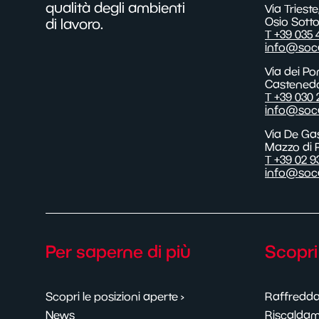
qualità degli ambienti
Via Trieste
Osio Sotto
di lavoro.
T +39 035
info@soca
Via dei Pon
Castened
T +39 030 
info@soca
Via De Gas
Mazzo di 
T +39 02 
info@soca
Per saperne di più
Scopri 
Scopri le posizioni aperte ›
Raffredd
News
Riscalda