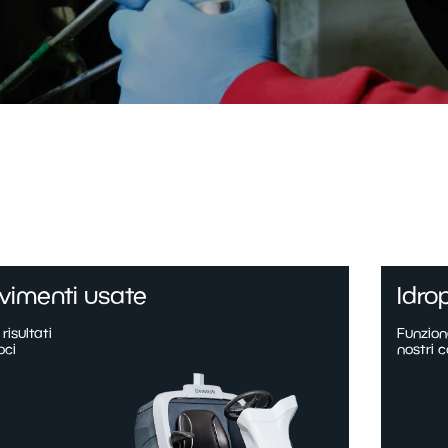
imenti usate
Idrop
isultati
Funziona
oci
nostri c