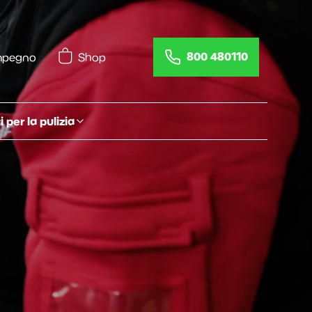
800 480110
impegno
Shop
 per la pulizia