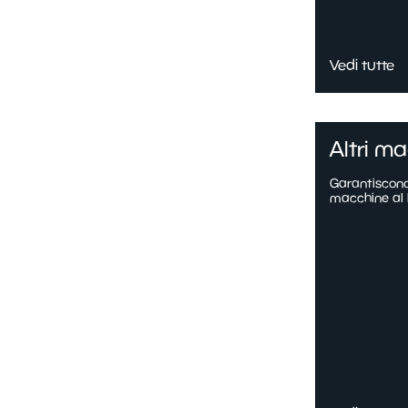
Vedi tutte
Altri ma
Garantiscono 
macchine al l