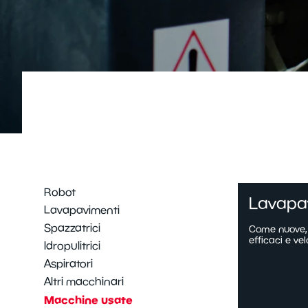
Robot
Lavapav
Lavapavimenti
Spazzatrici
Come nuove, r
efficaci e vel
Idropulitrici
Aspiratori
Altri macchinari
Macchine usate