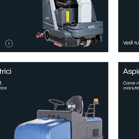
Vedi tu
rici
Aspi
,
Come nu
ace
manute