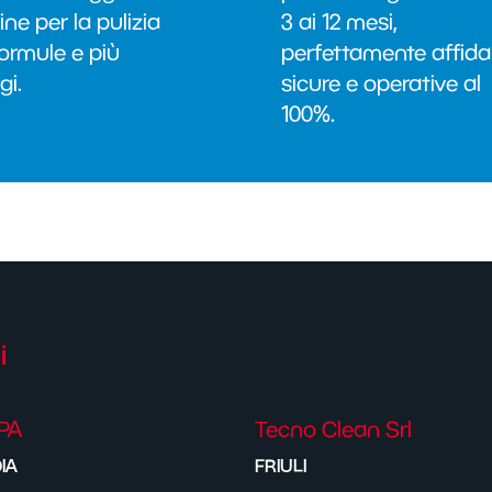
e per la pulizia
3 ai 12 mesi,
formule e più
perfettamente affidab
gi.
sicure e operative al
100%.
i
PA
Tecno Clean Srl
IA
FRIULI