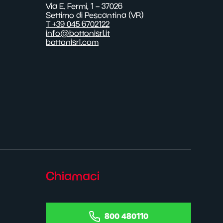
Via E. Fermi, 1 – 37026
Settimo di Pescantina (VR)
T +39 045 6702122
info@bottonisrl.it
bottonisrl.com
Chiamaci
800 480110