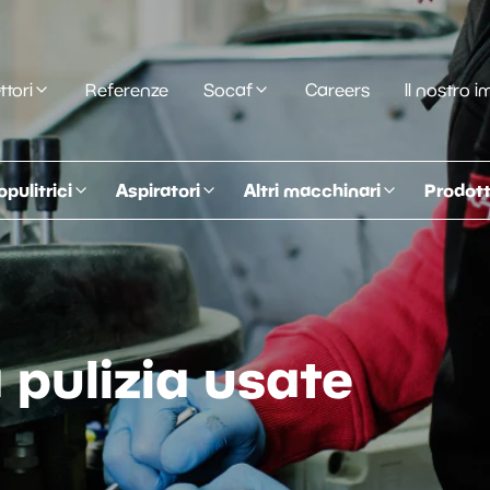
ttori
Referenze
Socaf
Careers
Il nostro 
opulitrici
Aspiratori
Altri macchinari
Prodotti
 pulizia usate