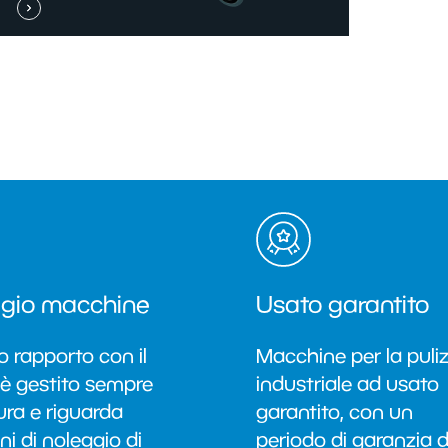
gio macchine
Usato garantito
ro rapporto con il
Macchine per la puliz
 è gestito sempre
industriale ad usato
ura e riguarda
garantito, con un
ni di noleggio di
periodo di garanzia d