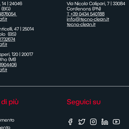
, 14 | 24046
Via Nicola Calipari, 7 | 33084
 (BG)
Cordenons (PN)
 4876054
T +39 0434 540188
f.it
info@tecno-clean.it
tecno-clean.it
ticelli,
47
| 25014
olo
(BS)
2732674
f.it
peri, 120 | 20017
Rho (MI)
93904406
f.it
di più
Seguici su
amento
mento