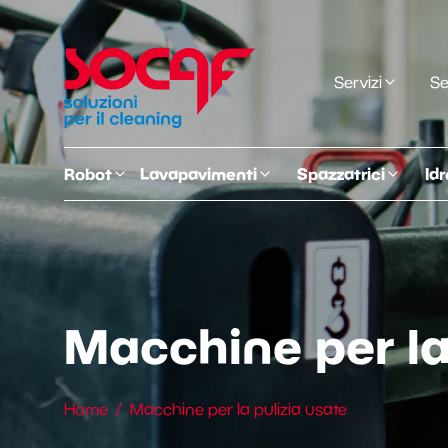
Servizi
Se
Robot
Lavapavimenti
Spazzatrici
Idr
Macchine per la
Home
Macchine per la pulizia usate