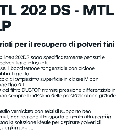
TL 202 DS - MTL
LP
iali per il recupero di polveri fini
della linea 202DS sono specificatamente pensati e
polveri fini o intasanti.
e, il bocchettone tangenziale con ciclone
abbattimento
artuccia di ampissima superficie in classe M con
one fino a 1
ia del filtro DUSTOP tramite pressione differenziale in
ono sempre il massimo delle prestazioni con grande
tallo verniciato con telai di supporto ben
riali, non temono il trasporto o i maltrattamenti in
ano la soluzione ideale per aspirare polveri di
i, negli impian…