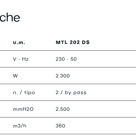
iche
u.m.
MTL 202 DS
V - Hz
230 - 50
W
2.300
n. / tipo
2 / by pass
mmH
2
O
2.500
m3/h
360