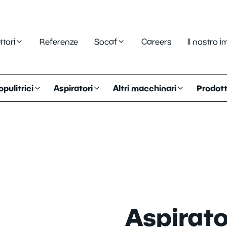
ttori
Referenze
Socaf
Careers
Il nostro 
opulitrici
Aspiratori
Altri macchinari
Prodotti
Aspirato