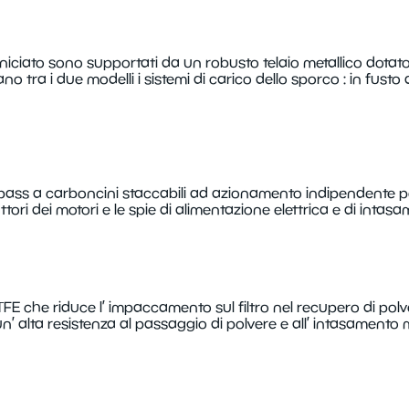
rniciato sono supportati da un robusto telaio metallico dotat
o tra i due modelli i sistemi di carico dello sporco : in fusto
-pass a carboncini staccabili ad azionamento indipendente pos
ori dei motori e le spie di alimentazione elettrica e di intasam
PTFE che riduce l’ impaccamento sul filtro nel recupero di pol
un’ alta resistenza al passaggio di polvere e all’ intasamento