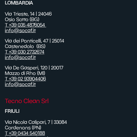
LOMBARDIA
Via Trieste, 14 | 24046
Osio Sotto (BG)
T +39 035 4876054
info@socaf.it
Via dei Ponticelli,
47
| 25014
Castenedolo
(BS)
T +39 030 2732674
info@socaf.it
Via De Gasperi, 120 | 20017
Mazzo di Rho (MI)
T +39 02 93904406
info@socaf.it
Tecno Clean Srl
FRIULI
Via Nicola Calipari, 7 | 33084
Cordenons (PN)
T +39 0434 540188