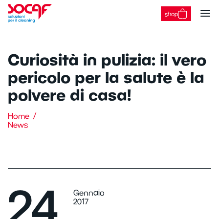
shop
Curiosità in pulizia: il vero
Panoramica
pericolo per la salute è la
Lavapavimenti
polvere di casa!
Panoramica
Spazzatrici
Piccole
Home
Panoramica
News
Uomo a terra
Uomo a terra
Panoramica
Uomo a bordo
Uomo a bordo
Ad acqua fredda
Combinate
Panoramica
Autonome
24
Ad acqua calda
Autonome
Gennaio
Professionali
Stradali
2017
Panoramica
Alte prestazioni
i-mop
Industriali
Usate