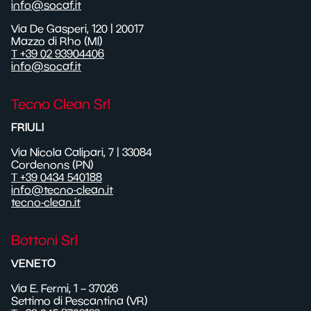
info@socaf.it
Via De Gasperi, 120 | 20017
Mazzo di Rho (MI)
T +39 02 93904406
info@socaf.it
Tecno Clean Srl
FRIULI
Via Nicola Calipari, 7 | 33084
Cordenons (PN)
T +39 0434 540188
info@tecno-clean.it
tecno-clean.it
Bottoni Srl
VENETO
Via E. Fermi, 1 – 37026
Settimo di Pescantina (VR)