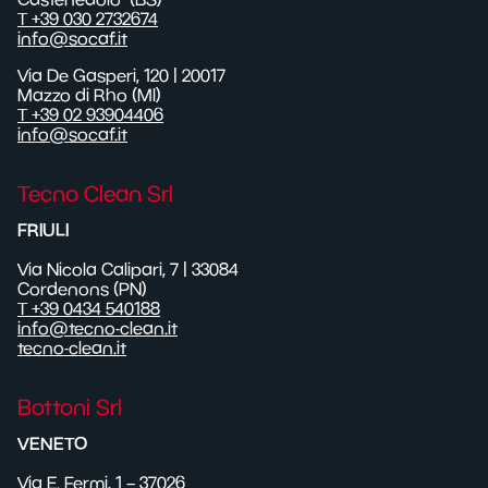
T +39 030 2732674
info@socaf.it
Via De Gasperi, 120 | 20017
Mazzo di Rho (MI)
T +39 02 93904406
info@socaf.it
Tecno Clean Srl
FRIULI
Via Nicola Calipari, 7 | 33084
Cordenons (PN)
T +39 0434 540188
info@tecno-clean.it
tecno-clean.it
Bottoni Srl
VENETO
Via E. Fermi, 1 – 37026