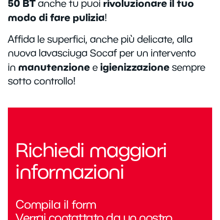
50 BT
rivoluzionare il tuo
anche tu puoi
modo di fare pulizia
!
Affida le superfici, anche più delicate, alla
nuova lavasciuga Socaf per un intervento
manutenzione
igienizzazione
in
e
sempre
sotto controllo!
Richiedi maggiori
informazioni
Compila il form
Verrai contattato da un nostro