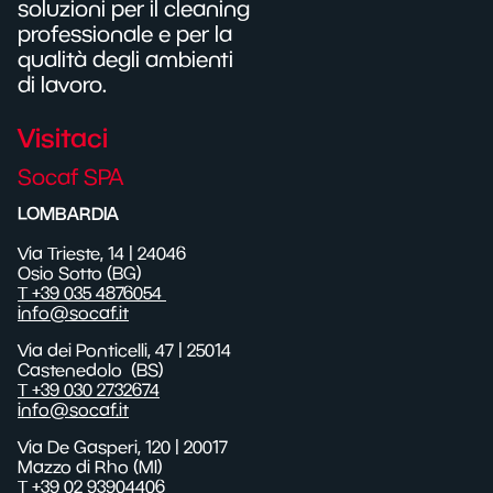
soluzioni per il cleaning
professionale e per la
qualità degli ambienti
di lavoro.
Visitaci
Socaf SPA
LOMBARDIA
Via Trieste, 14 | 24046
Osio Sotto (BG)
T +39 035 4876054
info@socaf.it
Via dei Ponticelli,
47
| 25014
Castenedolo
(BS)
T +39 030 2732674
info@socaf.it
Via De Gasperi, 120 | 20017
Mazzo di Rho (MI)
T +39 02 93904406