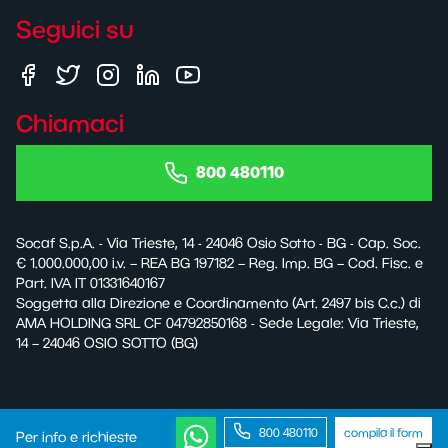
Seguici su
Chiamaci
800 480110
Socaf S.p.A. - Via Trieste, 14 - 24046 Osio Sotto - BG - Cap. Soc.
€ 1.000.000,00 i.v. – REA BG 197182 – Reg. Imp. BG – Cod. Fisc. e
Part. IVA IT 01331640167
Soggetta alla Direzione e Coordinamento (Art. 2497 bis C.c.) di
AMA HOLDING SRL CF 04792850168 - Sede Legale: Via Trieste,
14 – 24046 OSIO SOTTO (BG)
800 480110
compila il form
Per info e richieste