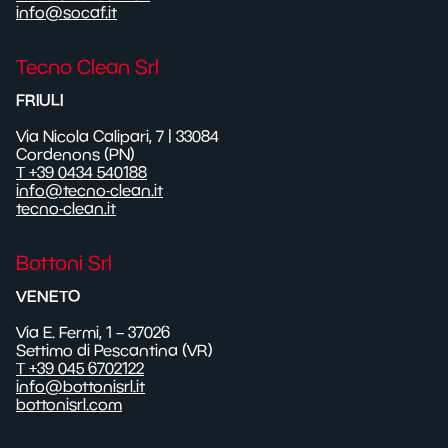
info@socaf.it
Tecno Clean Srl
FRIULI
Via Nicola Calipari, 7 | 33084
Cordenons (PN)
T +39 0434 540188
info@tecno-clean.it
tecno-clean.it
Bottoni Srl
VENETO
Via E. Fermi, 1 – 37026
Settimo di Pescantina (VR)
T +39 045 6702122
info@bottonisrl.it
bottonisrl.com