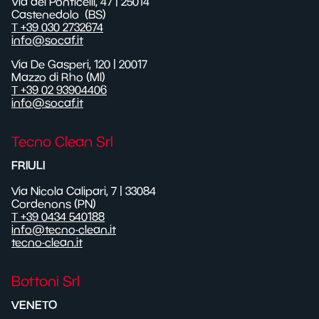
Via dei Ponticelli,
47
| 25014
Castenedolo
(BS)
T +39 030 2732674
info@socaf.it
Via De Gasperi, 120 | 20017
Mazzo di Rho (MI)
T +39 02 93904406
info@socaf.it
Tecno Clean Srl
FRIULI
Via Nicola Calipari, 7 | 33084
Cordenons (PN)
T +39 0434 540188
info@tecno-clean.it
tecno-clean.it
Bottoni Srl
VENETO