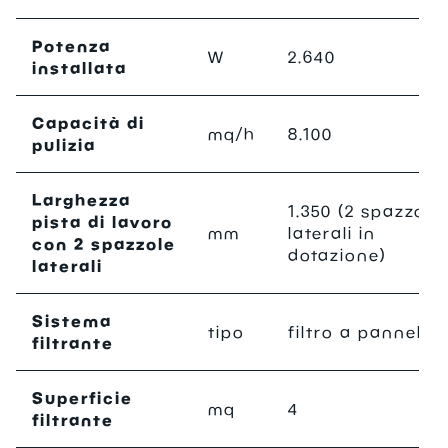
Potenza
W
2.640
installata
Capacità di
mq/h
8.100
pulizia
Larghezza
1.350 (2 spazzole
pista di lavoro
mm
laterali in
con 2 spazzole
dotazione)
laterali
Sistema
tipo
filtro a pannello
filtrante
Superficie
mq
4
filtrante