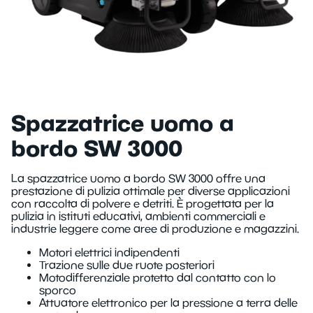
Monospazzole
Impianti fissi
Usate
Panoramica
Per olio e trucioli
Pulizia pannelli solari
Autonome
Detergenti
Certificati ATEX
Vasche lavapezzi
Usate
Attrezzature
Elettroventilatori
Innovazione tecnologica
Lavatappezzeria
Sacchi
Usati
Consulenza tecnica
Generatori di vapore
Industriale
Spazzatrice uomo a
Panni e spugne
Pronto intervento
Battitappeto
bordo SW 3000
Imprese di pulizia
Ecolabel
Noleggio macchine
Nebulizzatori
Retail
Dispositivi di protezione individuale
La spazzatrice uomo a bordo SW 3000 offre una
Soluzioni finanziarie
Chi siamo
Purificatori d'aria
prestazione di pulizia ottimale per diverse applicazioni
Logistica
Dispenser
con raccolta di polvere e detriti. È progettata per la
Usato garantito
Aziende
pulizia in istituti educativi, ambienti commerciali e
Ho.Re.Ca.
Carta
industrie leggere come aree di produzione e magazzini.
Supervalutazione dell'usato
Motori elettrici indipendenti
Trazione sulle due ruote posteriori
Shop
Motodifferenziale protetto dal contatto con lo
sporco
Attuatore elettronico per la pressione a terra delle