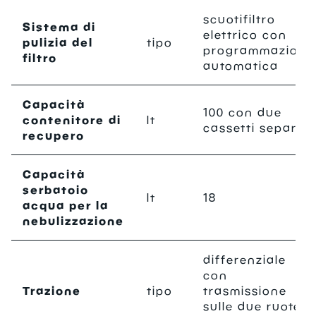
scuotifiltro
Sistema di
elettrico con
pulizia del
tipo
programmazione
filtro
automatica
Capacità
100 con due
contenitore di
lt
cassetti separati
recupero
Capacità
serbatoio
lt
18
acqua per la
nebulizzazione
differenziale
con
Trazione
tipo
trasmissione
sulle due ruote